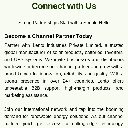
C
o
n
n
e
c
t
w
i
t
h
U
s
Strong Partnerships Start with a Simple Hello
Become a Channel Partner Today
Partner with Lento Industries Private Limited, a trusted
global manufacturer of solar products, batteries, inverters,
and UPS systems. We invite businesses and distributors
worldwide to become our channel partner and grow with a
brand known for innovation, reliability, and quality. With a
strong presence in over 24+ countries, Lento offers
unbeatable B2B support, high-margin products, and
marketing assistance.
Join our international network and tap into the booming
demand for renewable energy solutions. As our channel
partner, you'll get access to cutting-edge technology,