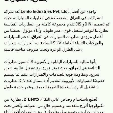
تُعد شركة
Lento Industries Pvt. Ltd.
واحدة من أفضل
الشركات في
العراق
المتخصصة في بطاريات السيارات، حيث
. تم تصميم
JIS وDIN
تقدم مجموعة كاملة من البطاريات القياسية
بطارياتنا لتوفير تشغيل قوي، عمر طويل، وأداء موثوق. بصفتنا من
أفضل مزوّدي بطاريات السيارات في
العراق
، ندعم السيارات،
الشاحنات، الجرارات، سيارات SUV والمركبات الثقيلة العاملة
على الطرق الوعرة وتحت ظروف مناخية قاسية.
تتميز بطاريات JIS بأنها مثالية للسيارات اليابانية والآسيوية
الشائعة في
العراق
، حيث توفر قدرة بدء تشغيل عالية، شحن
سريع، ومقاومة قوية للصدمات والاهتزازات. بينما تم تصميم
بطاريات DIN خصيصًا للسيارات الأوروبية لتقديم أداء ممتاز عند
التشغيل البارد، استعادة التفريغ العميق، وعمر خدمة طويل.
كل بطارية من
Lento
تُصنع باستخدام رصاص عالي النقاء،
تكنولوجيا ألواح متقدمة، وتصميم خالٍ من الصيانة، وتُختبر تحت
درجات حرارة مرتفعة وظروف طرق وعرة لضمان أفضل أداء.